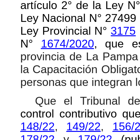
artículo 2° de la Ley N
Ley Nacional N° 27499 
Ley Provincial N°
3175
N°
1674/2020
, que e
provincia de La Pampa 
la Capacitación Obligat
personas que integran l
Que el Tribunal 
control contributivo q
148/22
,
149/22
,
156/
178/22
y
179/22
(pub