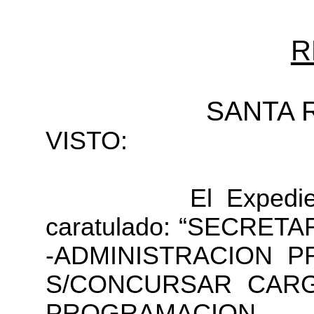
R
SANTA R
VISTO:
El Expediente N
caratulado: “SECRET
-ADMINISTRACION P
S/CONCURSAR CARG
PROGRAMACION