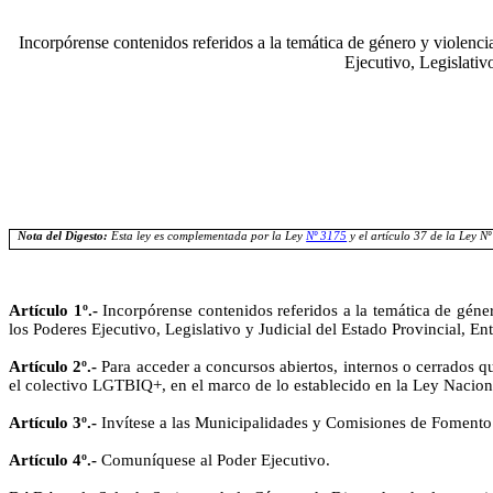
Incorpórense contenidos referidos a la temática de género y violenci
Ejecutivo, Legislativ
Nota del Digesto:
Esta ley es complementada por la Ley
Nº 3175
y el artículo 37 de la Ley N
Artículo 1º.-
Incorpórense contenidos referidos a la temática de géner
los Poderes Ejecutivo, Legislativo y Judicial del Estado Provincial
, En
Artículo 2º.-
Para acceder a concursos abiertos, internos o cerrados qu
el colectivo LGTBIQ+, en el marco de lo establecido en la Ley Nacion
Artículo 3º.-
Invítese a las Municipalidades y Comisiones de Fomento 
Artículo 4º.-
Comuníquese al Poder Ejecutivo.