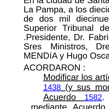
En la ciudad de Santa
La Pampa, a los diec
de dos mil diecinu
Superior Tribunal de
.Presidente, Dr. Fabr
Sres
Ministros, 
MENDíA y Hugo Osca
ACORDARON :
Modificar los art
(y sus modi
1438
Acuerdo
.
1582
mediante Acuerd