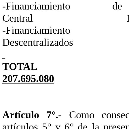
-
Financiamiento 
Central 145.1
-Financiamien
Descentraliz
TO
207.695.080
Artículo 7°.-
Como consecu
artículos 5° y 6° de la prese