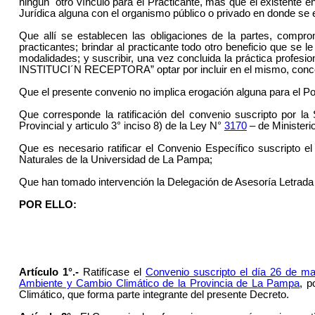
ningún otro vínculo para el Practicante, más que el existente 
Jurídica alguna con el organismo público o privado en donde se 
Que allí se establecen las obligaciones de la partes, comprom
practicantes; brindar al practicante todo otro beneficio que se
modalidades; y suscribir, una vez concluida la práctica profesio
INSTITUCI´N RECEPTORA” optar por incluir en el mismo, concept
Que el presente convenio no implica erogación alguna para el Pod
Que corresponde la ratificación del convenio suscripto por la
Provincial y articulo 3° inciso 8) de la Ley N°
3170
– de Ministerio
Que es necesario ratificar el Convenio Específico suscripto e
Naturales de la Universidad de La Pampa;
Que han tomado intervención la Delegación de Asesoría Letrada 
POR ELLO:
Artículo 1°.-
Ratifícase el
Convenio suscripto el día 26 de ma
Ambiente y Cambio Climático de la Provincia de La Pampa
, p
Climático, que forma parte integrante del presente Decreto.