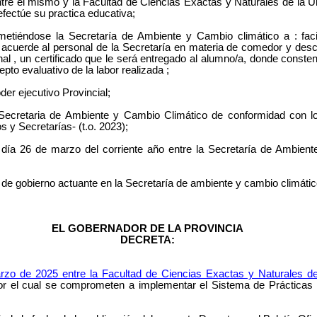
entre el mismo y la Facultad de Ciencias Exactas y Naturales de la
efectúe su practica educativa;
etiéndose la Secretaría de Ambiente y Cambio climático a : facili
 le acuerde al personal de la Secretaría en materia de comedor y des
nal , un certificado que le será entregado al alumno/a, donde consten
o evaluativo de la labor realizada ;
er ejecutivo Provincial;
 Secretaria de Ambiente y Cambio Climático de conformidad con lo e
s y Secretarías- (t.o. 2023);
l día 26 de marzo del corriente año entre la Secretaría de Ambien
de gobierno actuante en la Secretaría de ambiente y cambio climátic
EL GOBERNADOR DE LA PROVINCIA
DECRETA:
rzo de 2025 entre la Facultad de Ciencias Exactas y Naturales d
or el cual se comprometen a implementar el Sistema de Prácticas 