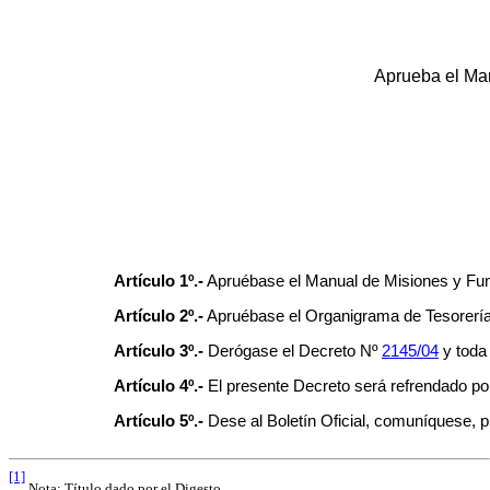
Aprueba el Man
Artículo 1º.-
Apruébase el Manual de Misiones y Fun
Artículo 2º.-
Apruébase el Organigrama de Tesorerí
Artículo 3º.-
Derógase el Decreto Nº
2145/04
y toda 
Artículo 4º.-
El presente Decreto será refrendado po
Artículo 5º.-
Dese al Boletín Oficial, comuníquese, p
[1]
Nota: Título dado por el Digesto