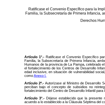
Ratificase el Convenio Específico para la Imp
Familia, la Subsecretaría de Primera Infancia, 
Derechos Huma
Artículo 1°.-
Ratificase el Convenio Específico par
Familia, la Subsecretaría de Primera Infancia, amb
Humanos de la provincia de La Pampa, celebrado el d
el fortalecimiento de los Centros de Desarrollo Infan
edad inclusive, en situación de vulnerabilidad soci
como
Anexo I.
Artículo 2º.-
Autorízase al Ministro de Desarrollo 
perciban bajo el concepto de subsidios no reinteg
fortalecimiento del Centro de Desarrollo Infantil para 
Artículo 3°.-
Déjese establecido que la presente ra
acuerdo a lo establecido a la Cláusula Séptima del c