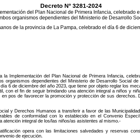
Decreto Nº 3281-2024
lementación del Plan Nacional de Primera Infancia, celebrado e
ambos organismos dependientes del Ministerio de Desarrollo Soci
nos de la provincia de La Pampa, celebrado el día 6 de dicie
a la Implementación del Plan Nacional de Primera Infancia, celebr
os organismos dependientes del Ministerio de Desarrollo Social de 
ía 6 de diciembre del año 2023, que tiene por objeto reglar los meca
til, con el fin de seguir brindando una atención integral a niños y n
al, en pos de favorecer la promoción y protección de sus derechos.
Social y Derechos Humanos a transferir a favor de las Municipalid
rables de conformidad con lo establecido en el Convenio Específic
la atención integral de los/las niños/as asistentes al mismo.-
tificación opera con las limitaciones salvedades y reservas consti
onvenio de ejecución.