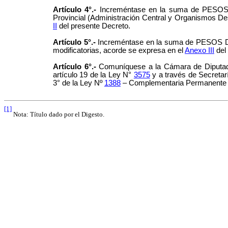
Artículo 4°.-
Increméntase en la suma de PESOS D
Provincial (Administración Central y Organismos Desc
II
del presente Decreto.
Artículo 5°.-
Increméntase en la suma de PESOS DIE
modificatorias, acorde se expresa en el
Anexo III
del 
Artículo 6°.-
Comuníquese a la Cámara de Diputados 
artículo 19 de la Ley N°
3575
y a través de Secretar
3° de la Ley Nº
1388
– Complementaria Permanente 
[1]
Nota: Título dado por el Digesto.