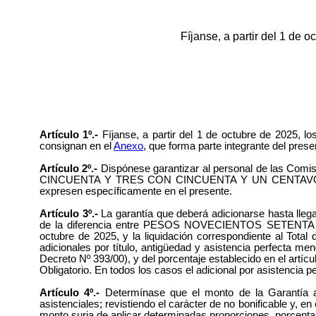
Fíjanse, a partir del 1 de 
Artículo 1º.-
Fíjanse, a partir del 1 de octubre de 2025, 
consignan en el
Anexo
, que forma parte integrante del prese
Artículo 2º.-
Dispónese garantizar al personal de las 
CINCUENTA Y TRES CON CINCUENTA Y UN CENTAVOS ($ 973.
expresen específicamente en el presente.
Artículo 3º.-
La garantía que deberá adicionarse hasta lle
de la diferencia entre PESOS NOVECIENTOS SETENT
octubre de 2025, y la liquidación correspondiente al Tot
adicionales por título, antigüedad y asistencia perfecta 
Decreto Nº 393/00), y del porcentaje establecido en el artíc
Obligatorio. En todos los casos el adicional por asistencia 
Artículo 4º.-
Determínase que el monto de la Garantía aco
asistenciales; revistiendo el carácter de no bonificable y, 
monto surja de aplicar determinadas proporciones, porcentaj