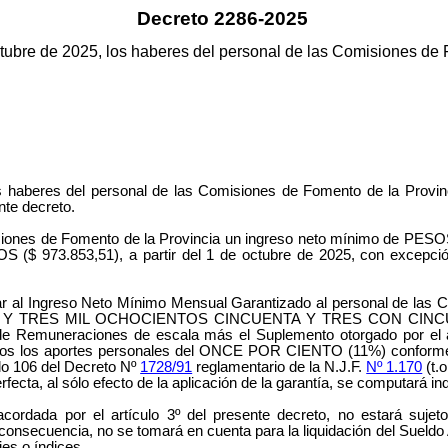
Decreto 2286-2025
octubre de 2025, los haberes del personal de las Comisiones de
los haberes del personal de las Comisiones de Fomento de la Provi
nte decreto.
Comisiones de Fomento de la Provincia un ingreso neto mínim
853,51), a partir del 1 de octubre de 2025, con excepción d
gar al Ingreso Neto Mínimo Mensual Garantizado al personal de las 
A Y TRES MIL OCHOCIENTOS CINCUENTA Y TRES CON CINCUENT
al de Remuneraciones de escala más el Suplemento otorgado por el 
menos los aportes personales del ONCE POR CIENTO (11%) conforme a
ulo 106 del Decreto Nº
1728/91
reglamentario de la N.J.F.
Nº 1.170
(t.
perfecta, al sólo efecto de la aplicación de la garantía, se computará
rdada por el artículo 3º del presente decreto, no estará sujeto 
en consecuencia, no se tomará en cuenta para la liquidación del Sueld
es o índices.