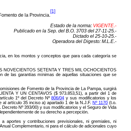
[1]
 Fomento de la Provincia.
Estado de la norma:
VIGENTE.-
Publicado en la Sep. del B.O. 3703 del 27-11-25.-
Dictado el 25-10-25.-
Operadora del Digesto: M.L.E.-
ncia, en los montos y conceptos que para cada categoría se
o de PESOS NOVECIENTOS SETENTA Y TRES MIL OCHOCIENTOS
e las garantías mínimas de aquellas situaciones que se
Comisiones de Fomento de la Provincia de La Pampa, surgirá
A Y UN CENTAVOS ($ 973.853,51), a partir del 1 de
artículo 1º del Decreto Nº
806/04
y sus modificatorios y los
l artículo 35 inciso a) apartado 1 de la N.J.F.
Nº 1170
(t.o.
o. Decreto Nº 393/00) y sus modificatorios y el Seguro de Vida
 independientemente de su derecho a percepción.
a aportes y contribuciones previsionales, ni gremiales, ni
o Anual Complementario, ni para el cálculo de adicionales cuyo