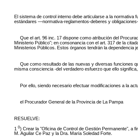
El sistema de control interno debe articularse a la normativ
estándares —normativa-reglamentos-deberes y obligaciones- e
Que el art. 96 inc. 17 dispone como atribución del Procura
Ministerio Público"; en consonancia con el art. 317 de la ci
Ministerios Públicos. Estos órganos tendrán la dependencia je
Que como resultado de las nuevas y diversas funciones que
misma consciencia -del verdadero esfuerzo que ello significa,
Por ello, siendo necesario efectuar modificaciones a la ac
el Procurador General de la Provincia de La Pampa
RESUELVE:
0
1
) Crear la "Oficina de Control de Gestión Permanente", a fi
M. Aguilar Ce Paz y la Dra. María Soledad Forte.