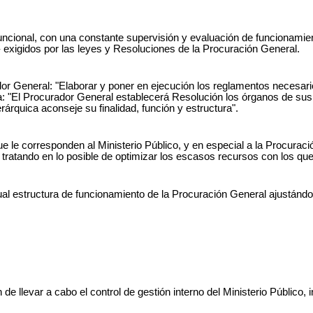
a funcional, con una constante supervisión y evaluación de funcionam
xigidos por las leyes y Resoluciones de la Procuración General.
dor General: "Elaborar y poner en ejecución los reglamentos necesar
tada: "El Procurador General establecerá Resolución los órganos de s
rárquica aconseje su finalidad, función y estructura".
 le corresponden al Ministerio Público, y en especial a la Procurac
 tratando en lo posible de optimizar los escasos recursos con los que
tual estructura de funcionamiento de la Procuración General ajustándo
n de llevar a cabo el control de gestión interno del Ministerio Públic