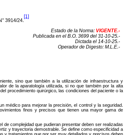
[1]
 N° 3914/24.
Estado de la Norma:
VIGENTE.-
Publicada en el B.O. 3699 del 31-10-25.-
Dictada el 14-10-25.-
Operador de Digesto: M.L.E.-
iente, sino que también a la utilización de infraestructura y
r de la aparatología utilizada, si no que también por la alta
del procedimiento quirúrgico, las condiciones del paciente o la
un médico para mejorar la precisión, el control y la seguridad.
 movimientos finos y precisos que tienen una mayor gama de
vel de complejidad que pudieran presentar deben ser realizadas
rtiz y trayectoria demostrable. Se define como especificidad a
cas y tratamientos que por ser muy detallados y precisos deben