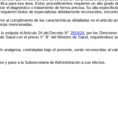
fica para esa área. Estos procedimientos requieren un alto grado de
izar el diagnóstico o tratamiento de forma precisa. Su alta especific
requieren títulos de especialistas debidamente reconocidos, encontr
me al cumplimiento de las características detalladas en el articulo 
gorías mencionadas.
o estipula el Artículo 24 del Decreto N°
3914/24
, por los Directore
e Salud con el previo V° B° del Ministro de Salud, requiriéndose a
/o analgesia, contratadas bajo el presente, serán reconocidas al va
se y pase a la Subsecretaria de Administración a sus efectos.