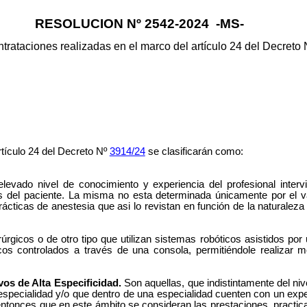
RESOLUCION Nº 2542-2024 -MS-
ntrataciones realizadas en el marco del artículo 24 del Decreto
rtículo 24 del Decreto Nº
3914/24
se clasificarán como:
vado nivel de conocimiento y experiencia del profesional intervin
s del paciente. La misma no esta determinada únicamente por el valo
ácticas de anestesia que asi lo revistan en función de la naturaleza 
rgicos o de otro tipo que utilizan sistemas robóticos asistidos por 
os controlados a través de una consola, permitiéndole realizar
vos de Alta Especificidad.
Son aquellas, que indistintamente del ni
especialidad y/o que dentro de una especialidad cuenten con un expe
 entonces que en este ámbito se consideran las prestaciones, practi