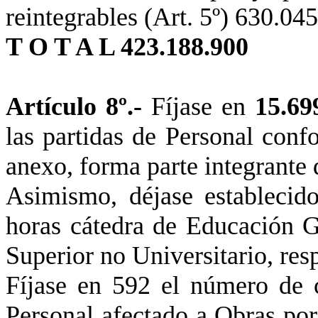
reintegrables
(Art. 5º) 630.045
T O T A L 423.188.900
Artículo 8º.-
Fíjase en
15.6
las partidas de Personal conf
anexo, forma parte integrante 
Asimismo, déjase estableci
horas cátedra de Educación G
Superior no Universitario, res
Fíjase en 592 el número de c
Personal afectado a Obras por