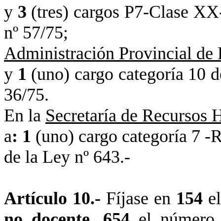
y
3
(tres) cargos P7-Clase XX
nº 57/75;
Administración Provincial de 
y
1
(uno) cargo categoría 10 
36/75.
En
la
Secretaría
de Recursos H
a
: 1
(uno) cargo categoría 7 -
de
la Ley
nº 643.-
Artículo 10.-
Fíjase en
154
e
no docente
,
654
el número