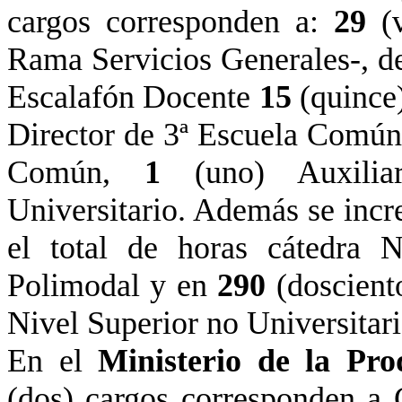
cargos corresponden a:
29
(
Rama Servicios Generales-, d
Escalafón Docente
15
(quince
Director de 3ª Escuela Comú
Común,
1
(uno) Auxili
Universitario. Además se inc
el total de horas cátedra 
Polimodal y en
290
(doscient
Nivel Superior no Universitari
En el
Ministerio de
la Pro
(dos) cargos corresponden a 