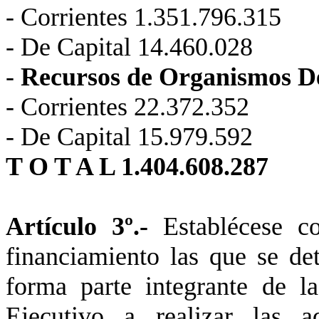
- Corrientes 1.351.796.315
- De Capital 14.460.028
-
Recursos de Organismos De
- Corrientes 22.372.352
- De Capital 15.979.592
T O T A L 1.404.608.287
Artículo 3º.-
Establécese c
financiamiento las que se det
forma parte integrante de l
Ejecutivo a realizar las a