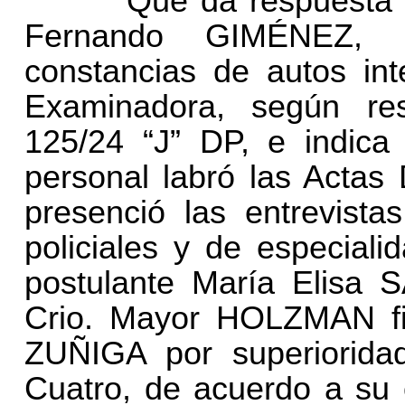
Que da respuesta el C
Fernando GIMÉNEZ, q
constancias de autos int
Examinadora, según re
125/24 “J” DP, e indic
personal labró las Actas 
presenció las entrevista
policiales y de especiali
postulante María Elis
Crio. Mayor HOLZMAN firm
ZUÑIGA por superiorida
Cuatro, de acuerdo a su c