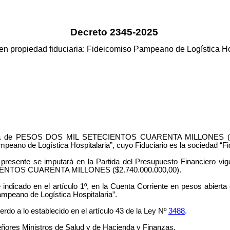
Decreto 2345-2025
en propiedad fiduciaria: Fideicomiso Pampeano de Logística Ho
 suma de PESOS DOS MIL SETECIENTOS CUARENTA MILLONES ($2.
peano de Logística Hospitalaria”
, cuyo Fiduciario es la sociedad “
presente se imputará en la Partida del Presupuesto Financiero v
ENTOS CUARENTA MILLONES ($2.740.000.000,00).
 indicado en el artículo 1º, en la Cuenta Corriente en pesos abie
mpeano de Logística Hospitalaria”.
o a lo establecido en el artículo 43 de la Ley Nº
3488
.
eñores Ministros de Salud y de Hacienda y Finanzas.