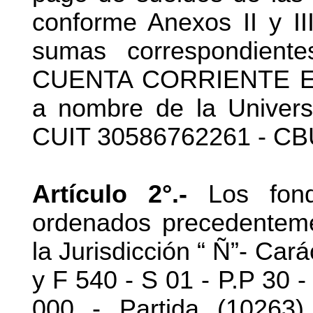
conforme Anexos II y II
sumas correspondient
CUENTA CORRIENTE EN
a nombre de la Univer
CUIT 30586762261 - CB
Artículo 2°.-
Los fond
ordenados precedentem
la Jurisdicción “ Ñ”- Car
y F 540 - S 01 - P.P 30 - 
000 - Partida (10263